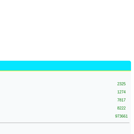
2325
1274
7817
8222
973661