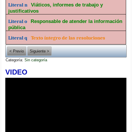
Literal n
Viáticos, informes de trabajo y
justificativos
Literal o
Responsable de atender la información
pública
Literal q
Texto íntegro de las resoluciones
< Previo
Siguiente >
Categoría:
Sin categoría
VIDEO