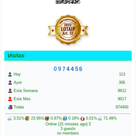
Visitas
Hoy
113
Ayer
306
Esta Semana
8612
Este Mes
9017
Todas
974456
3.51%
23.95%
0.87%
0.18%
0.01%
71.49%
Online (15 minutes ago):3
3 guests
no members